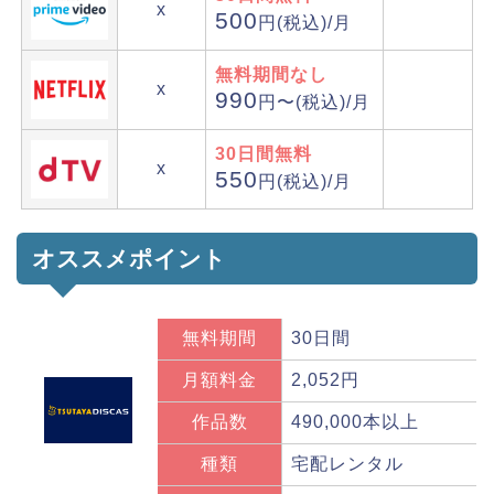
x
500
円(税込)/月
無料期間なし
x
990
円〜(税込)/月
30日間無料
x
550
円(税込)/月
オススメポイント
無料期間
30日間
月額料金
2,052円
作品数
490,000本以上
種類
宅配レンタル