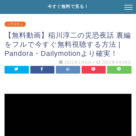
今すぐ無料で見る！
バラエティ
【無料動画】稲川淳二の災恐夜話 裏編
をフルで今すぐ無料視聴する方法 |
Pandora・Dailymotionより確実！
2021年2月6日
/
2021年4月24日