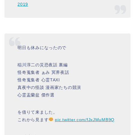
2019
明日も休みになったので
稲川淳二の災恐夜話 裏編
怪奇蒐集者 ぁみ 冥界夜話
怪奇蒐集者 心霊TAXI
真夜中の怪談 漫画家たちの競演
心霊盂蘭盆 傑作選
を借りて来ました。
これから見ます
pic.twitter.com/fJxJMuMB9Q