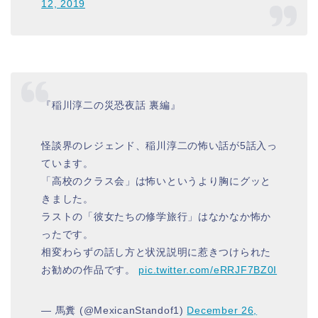
12, 2019
『稲川淳二の災恐夜話 裏編』
怪談界のレジェンド、稲川淳二の怖い話が5話入っ
ています。
「高校のクラス会」は怖いというより胸にグッと
きました。
ラストの「彼女たちの修学旅行」はなかなか怖か
ったです。
相変わらずの話し方と状況説明に惹きつけられた
お勧めの作品です。
pic.twitter.com/eRRJF7BZ0I
— 馬糞 (@MexicanStandof1)
December 26,