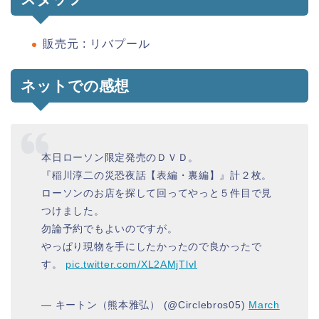
販売元 : リバプール
ネットでの感想
本日ローソン限定発売のＤＶＤ。
『稲川淳二の災恐夜話【表編・裏編】』計２枚。
ローソンのお店を探して回ってやっと５件目で見
つけました。
勿論予約でもよいのですが。
やっぱり現物を手にしたかったので良かったで
す。
pic.twitter.com/XL2AMjTlvI
— キートン（熊本雅弘） (@Circlebros05)
March