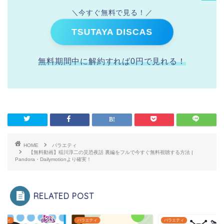
＼今すぐ無料で見る！／
TSUTAYA DISCAS
無料期間中に解約すれば0円で見れる！
HOME
バラエティ
【無料動画】稲川淳二の災恐夜話 裏編をフルで今すぐ無料視聴する方法 |
Pandora・Dailymotionより確実！
RELATED POST
エティ
バラエティ
バラエティ