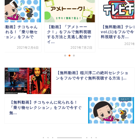
動画】「アメトーー
【無料動画】テレビ千鳥
【無料動画】チコち
！」をフルで無料視聴
vol.(1)をフルで今すぐ無
に叱られる！「乗り
る方法と見逃し配信サ
料視聴する方...
レクション」をフル
.
今...
2021年2月4日
2021年7月2日
2021年2
【無料動画】稲川淳二の絶叫セレクショ
ンをフルで今すぐ無料視聴する方法 |...
【無料動画】チコちゃんに叱られる！
「乗り物セレクション」をフルで今すぐ
無...