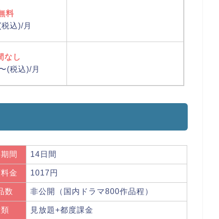
無料
(税込)/月
間なし
〜(税込)/月
料期間
14日間
額料金
1017円
品数
非公開（国内ドラマ800作品程）
種類
見放題+都度課金