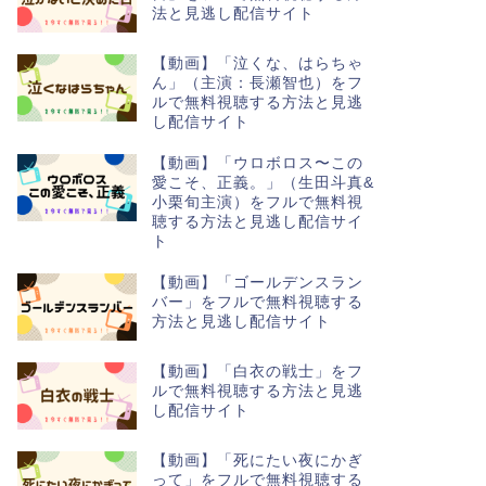
法と見逃し配信サイト
【動画】「泣くな、はらちゃ
ん」（主演：長瀬智也）をフ
ルで無料視聴する方法と見逃
し配信サイト
【動画】「ウロボロス〜この
愛こそ、正義。」（生田斗真&
小栗旬主演）をフルで無料視
聴する方法と見逃し配信サイ
ト
【動画】「ゴールデンスラン
バー」をフルで無料視聴する
方法と見逃し配信サイト
【動画】「白衣の戦士」をフ
ルで無料視聴する方法と見逃
し配信サイト
【動画】「死にたい夜にかぎ
って」をフルで無料視聴する