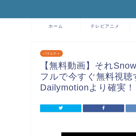
ホーム
テレビアニメ
バラエティ
【無料動画】それSno
フルで今すぐ無料視聴する方
Dailymotionより確実！