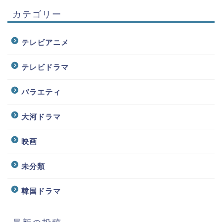
カテゴリー
テレビアニメ
テレビドラマ
バラエティ
大河ドラマ
映画
未分類
韓国ドラマ