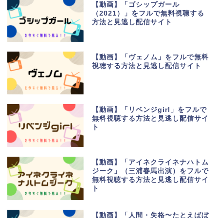
【動画】「ゴシップガール
（2021）」をフルで無料視聴する
方法と見逃し配信サイト
【動画】「ヴェノム」をフルで無料
視聴する方法と見逃し配信サイト
【動画】「リベンジgirl」をフルで
無料視聴する方法と見逃し配信サイ
ト
【動画】「アイネクライネナハトム
ジーク」（三浦春馬出演）をフルで
無料視聴する方法と見逃し配信サイ
ト
【動画】「人間・失格〜たとえばぼ