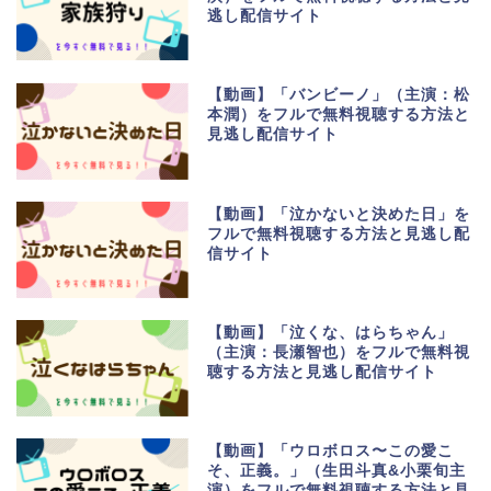
逃し配信サイト
【動画】「バンビーノ」（主演：松
本潤）をフルで無料視聴する方法と
見逃し配信サイト
【動画】「泣かないと決めた日」を
フルで無料視聴する方法と見逃し配
信サイト
【動画】「泣くな、はらちゃん」
（主演：長瀬智也）をフルで無料視
聴する方法と見逃し配信サイト
【動画】「ウロボロス〜この愛こ
そ、正義。」（生田斗真&小栗旬主
演）をフルで無料視聴する方法と見