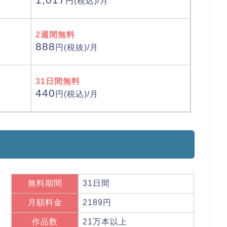
円(税込)/月
2週間無料
888
円(税抜)/月
31日間無料
440
円(税込)/月
無料期間
31日間
月額料金
2189円
作品数
21万本以上