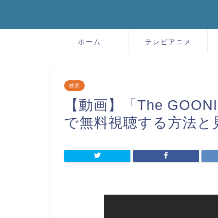
ホーム
テレビアニメ
映画
【動画】「The GOO
で無料視聴する方法と