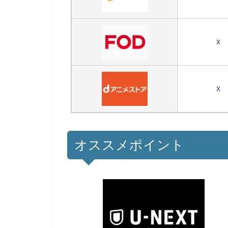
x
x
オススメポイント