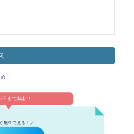
ス
すめ！
06日まで無料！
ぐ無料で見る！／