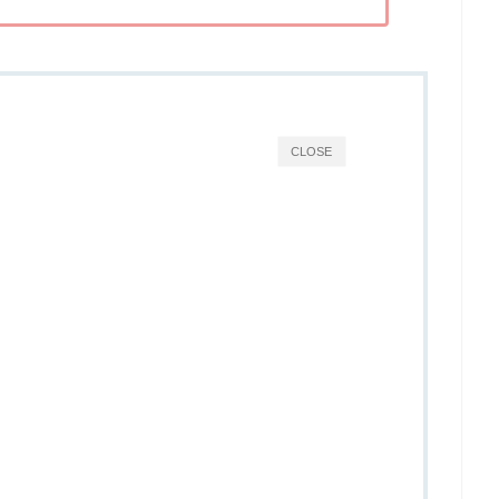
CLOSE