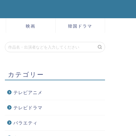
映画
韓国ドラマ
カテゴリー
テレビアニメ
テレビドラマ
バラエティ