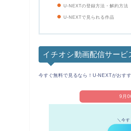
U-NEXTの登録方法・解約方法
U-NEXTで見られる作品
イチオシ動画配信サービ
今すぐ無料で見るなら！U-NEXTがおす
9月
＼今す