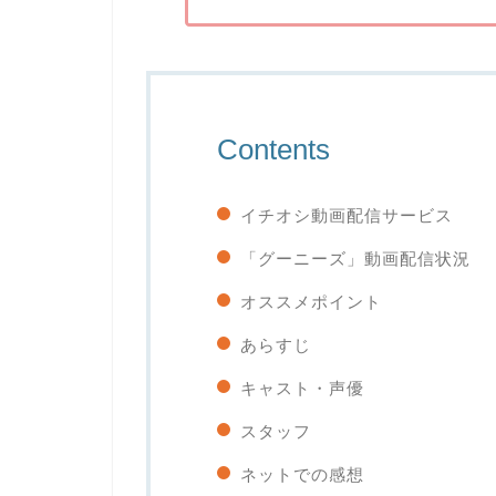
Contents
イチオシ動画配信サービス
「グーニーズ」動画配信状況
オススメポイント
あらすじ
キャスト・声優
スタッフ
ネットでの感想