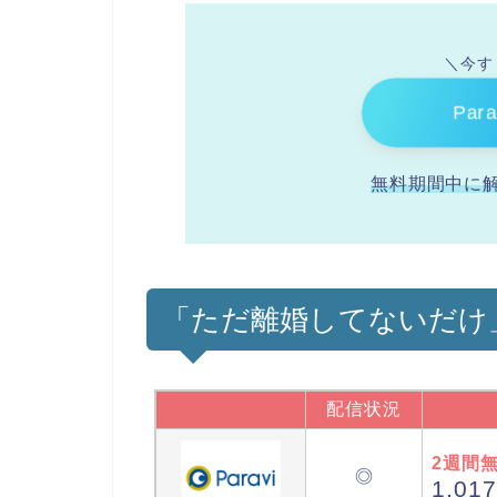
＼今す
Par
無料期間中に
「ただ離婚してないだけ
配信状況
2週間
◎
1,017