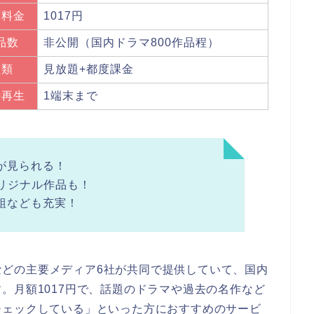
額料金
1017円
品数
非公開（国内ドラマ800作品程）
種類
見放題+都度課金
時再生
1端末まで
が見られる！
オリジナル作品も！
組なども充実！
ＯWなどの主要メディア6社が共同で提供していて、国内
。月額1017円で、話題のドラマや過去の名作など
チェックしている」といった方におすすめのサービ