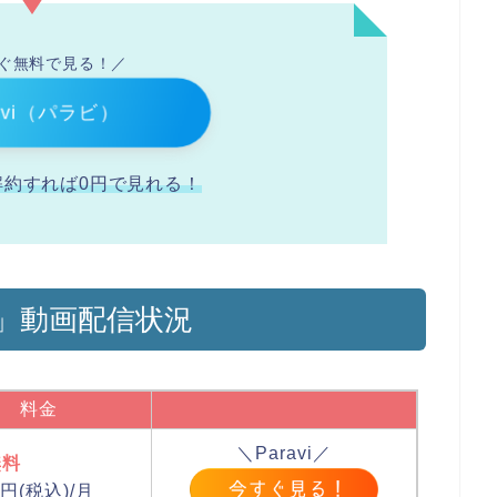
ぐ無料で見る！／
avi（パラビ）
解約すれば0円で見れる！
」動画配信状況
料金
＼Paravi／
無料
円(税込)/月