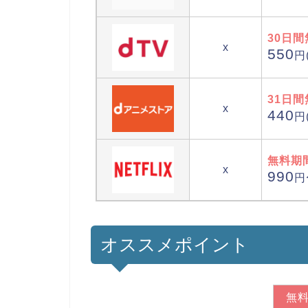
30日間
x
550
円
31日間
x
440
円
無料期
x
990
円
オススメポイント
無