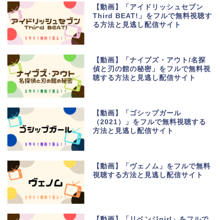
【動画】「アイドリッシュセブン
Third BEAT!」をフルで無料視聴す
る方法と見逃し配信サイト
【動画】「ナイブズ・アウト/名探
偵と刃の館の秘密」をフルで無料視
聴する方法と見逃し配信サイト
【動画】「ゴシップガール
（2021）」をフルで無料視聴する
方法と見逃し配信サイト
【動画】「ヴェノム」をフルで無料
視聴する方法と見逃し配信サイト
【動画】「リベンジgirl」をフルで