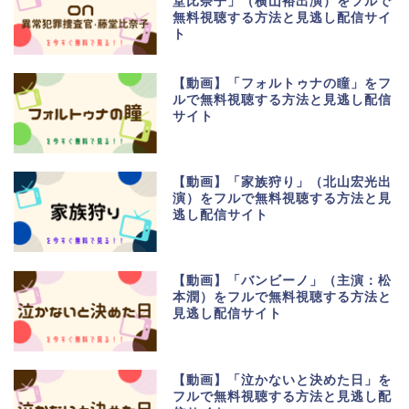
堂比奈子」（横山裕出演）をフルで
無料視聴する方法と見逃し配信サイ
ト
【動画】「フォルトゥナの瞳」をフ
ルで無料視聴する方法と見逃し配信
サイト
【動画】「家族狩り」（北山宏光出
演）をフルで無料視聴する方法と見
逃し配信サイト
【動画】「バンビーノ」（主演：松
本潤）をフルで無料視聴する方法と
見逃し配信サイト
【動画】「泣かないと決めた日」を
フルで無料視聴する方法と見逃し配