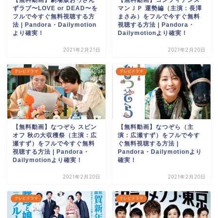
ずラブ〜LOVE or DEAD〜を
マンＪＰ 運勢編（主演：長澤
フルで今すぐ無料視聴する方
まさみ）をフルで今すぐ無料
法 | Pandora・Dailymotion
視聴する方法 | Pandora・
より確実！
Dailymotionより確実！
2021年2月21日
2021年2月20日
テレビドラマ
テレビドラマ
【無料動画】なつぞら スピン
【無料動画】なつぞら（主
オフ 秋の大収穫祭（主演：広
演：広瀬すず）をフルで今す
瀬すず）をフルで今すぐ無料
ぐ無料視聴する方法 |
視聴する方法 | Pandora・
Pandora・Dailymotionより
Dailymotionより確実！
確実！
2021年2月20日
2021年2月20日
テレビドラマ
テレビドラマ