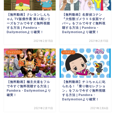
【無料動画】クレヨンしんち
【無料動画】名探偵コナン
ゃん TV版傑作選 第14期シリ
『大怪獣ゴメラＶＳ仮面ヤイ
ーズをフルで今すぐ無料視聴
バー』をフルで今すぐ無料視
する方法 | Pandora・
聴する方法 | Pandora・
Dailymotionより確実！
Dailymotionより確実！
2021年2月13日
2021年2月13日
テレビドラマ
バラエティ
【無料動画】極主夫道をフル
【無料動画】チコちゃんに叱
で今すぐ無料視聴する方法 |
られる！「乗り物セレクショ
Pandora・Dailymotionより
ン」をフルで今すぐ無料視聴
確実！
する方法 | Pandora・
Dailymotionより確実！
2021年2月11日
2021年2月6日