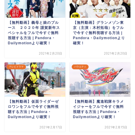
【無料動画】義母と娘のブル
【無料動画】グランメゾン東
ース ２０２０年 謹賀新年ス
京（主演：木村拓哉）をフル
ペシャルをフルで今すぐ無料
で今すぐ無料視聴する方法 |
視聴する方法 | Pandora・
Pandora・Dailymotionより
Dailymotionより確実！
確実！
2021年2月20日
2021年2月20日
テレビドラマ
バラエティ
【無料動画】仮面ライダーゼ
【無料動画】魔進戦隊キラメ
ロワンをフルで今すぐ無料視
イジャーをフルで今すぐ無料
聴する方法 | Pandora・
視聴する方法 | Pandora・
Dailymotionより確実！
Dailymotionより確実！
2021年2月17日
2021年2月15日