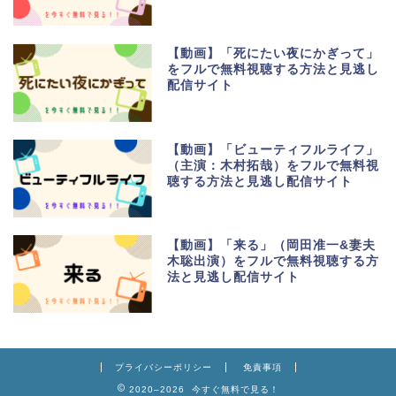
【動画】「死にたい夜にかぎって」
をフルで無料視聴する方法と見逃し
配信サイト
【動画】「ビューティフルライフ」
（主演：木村拓哉）をフルで無料視
聴する方法と見逃し配信サイト
【動画】「来る」（岡田准一&妻夫
木聡出演）をフルで無料視聴する方
法と見逃し配信サイト
プライバシーポリシー
免責事項
2020–2026 今すぐ無料で見る！