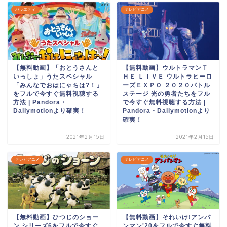
バラエティ
テレビアニメ
【無料動画】「おとうさんと
【無料動画】ウルトラマンＴ
いっしょ」うたスペシャル
ＨＥ ＬＩＶＥ ウルトラヒーロ
「みんなでおはにゃちは?！」
ーズＥＸＰＯ ２０２０バトル
をフルで今すぐ無料視聴する
ステージ 光の勇者たちをフル
方法 | Pandora・
で今すぐ無料視聴する方法 |
Dailymotionより確実！
Pandora・Dailymotionより
確実！
2021年2月15日
2021年2月15日
テレビアニメ
テレビアニメ
【無料動画】ひつじのショー
【無料動画】それいけ!アンパ
ン シリーズ6をフルで今すぐ
ンマン'20をフルで今すぐ無料