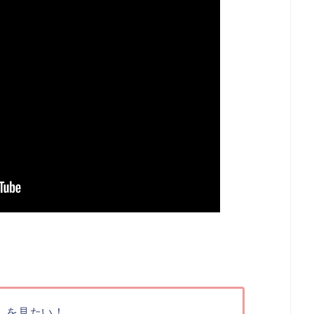
」を見たい！