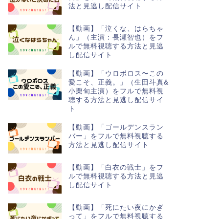
法と見逃し配信サイト
【動画】「泣くな、はらちゃ
ん」（主演：長瀬智也）をフ
ルで無料視聴する方法と見逃
し配信サイト
【動画】「ウロボロス〜この
愛こそ、正義。」（生田斗真&
小栗旬主演）をフルで無料視
聴する方法と見逃し配信サイ
ト
【動画】「ゴールデンスラン
バー」をフルで無料視聴する
方法と見逃し配信サイト
【動画】「白衣の戦士」をフ
ルで無料視聴する方法と見逃
し配信サイト
【動画】「死にたい夜にかぎ
って」をフルで無料視聴する