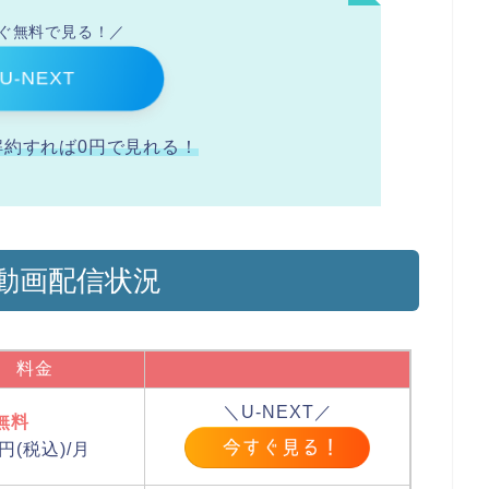
ぐ無料で見る！／
U-NEXT
解約すれば0円で見れる！
動画配信状況
料金
＼U-NEXT／
無料
円(税込)/月