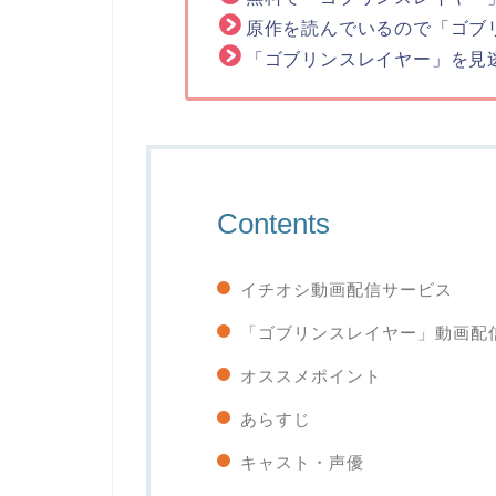
原作を読んでいるので「ゴブ
「ゴブリンスレイヤー」を見
Contents
イチオシ動画配信サービス
「ゴブリンスレイヤー」動画配
オススメポイント
あらすじ
キャスト・声優