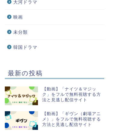
大河ドラマ
映画
未分類
韓国ドラマ
最新の投稿
【動画】「ナイツ＆マジッ
ク」をフルで無料視聴する方
法と見逃し配信サイト
【動画】「ギヴン（劇場アニ
メ）」をフルで無料視聴する
方法と見逃し配信サイト