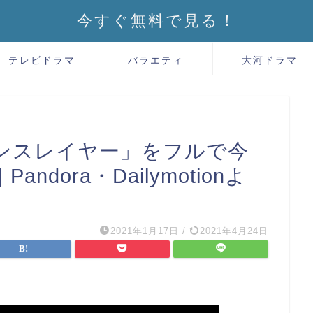
今すぐ無料で見る！
テレビドラマ
バラエティ
大河ドラマ
ンスレイヤー」をフルで今
ndora・Dailymotionよ
2021年1月17日
/
2021年4月24日