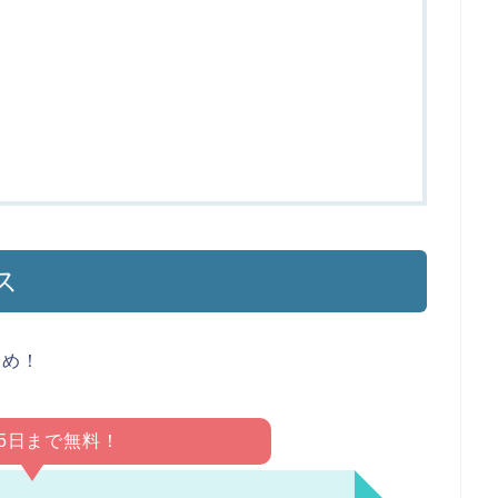
ス
すめ！
05日まで無料！