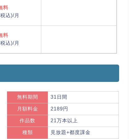
無料
(税込)/月
無料
(税込)/月
無料期間
31日間
月額料金
2189円
作品数
21万本以上
種類
見放題+都度課金