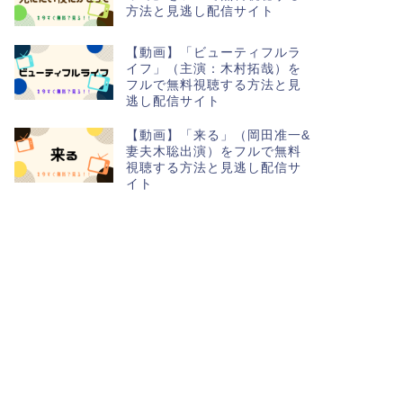
方法と見逃し配信サイト
【動画】「ビューティフルラ
イフ」（主演：木村拓哉）を
フルで無料視聴する方法と見
逃し配信サイト
【動画】「来る」（岡田准一&
妻夫木聡出演）をフルで無料
視聴する方法と見逃し配信サ
イト