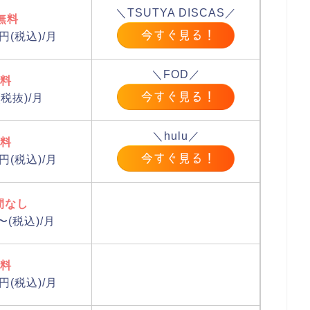
＼TSUTYA DISCAS／
無料
円(税込)/月
＼FOD／
無料
(税抜)/月
＼hulu／
無料
円(税込)/月
間なし
〜(税込)/月
無料
円(税込)/月