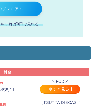
Dプレミアム
解約すれば0円で見れる！
料金
＼FOD／
無料
(税抜)/月
＼TSUTYA DISCAS／
無料