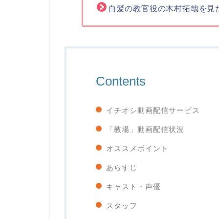
白髪の教官役の木村拓哉を見た
Contents
イチオシ動画配信サービス
「教場」動画配信状況
オススメポイント
あらすじ
キャスト・声優
スタッフ