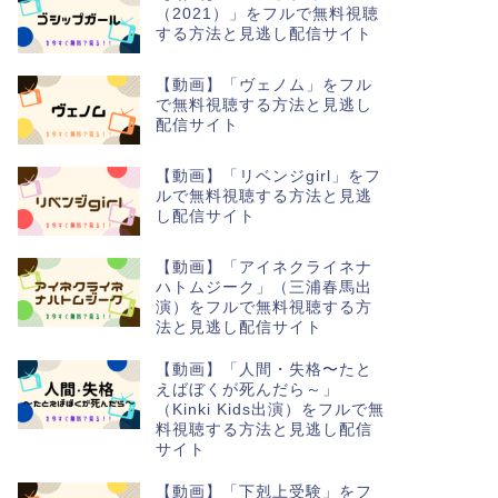
（2021）」をフルで無料視聴
する方法と見逃し配信サイト
【動画】「ヴェノム」をフル
で無料視聴する方法と見逃し
配信サイト
【動画】「リベンジgirl」をフ
ルで無料視聴する方法と見逃
し配信サイト
【動画】「アイネクライネナ
ハトムジーク」（三浦春馬出
演）をフルで無料視聴する方
法と見逃し配信サイト
【動画】「人間・失格〜たと
えばぼくが死んだら～」
（Kinki Kids出演）をフルで無
料視聴する方法と見逃し配信
サイト
【動画】「下剋上受験」をフ