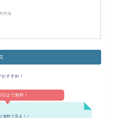
約方法
ス
がおすすめ！
20日まで無料！
ぐ無料で見る！／