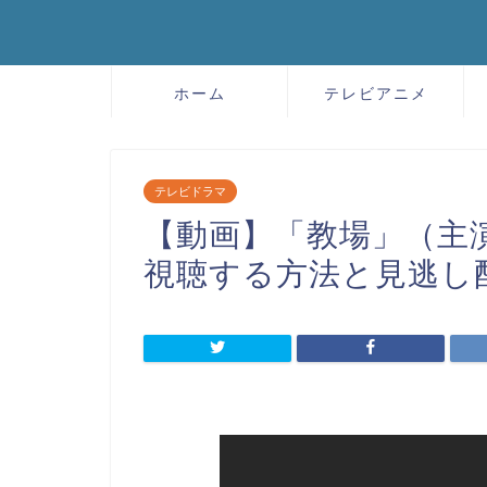
ホーム
テレビアニメ
テレビドラマ
【動画】「教場」（主
視聴する方法と見逃し