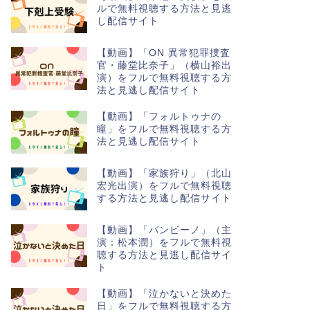
ルで無料視聴する方法と見逃
し配信サイト
【動画】「ON 異常犯罪捜査
官・藤堂比奈子」（横山裕出
演）をフルで無料視聴する方
法と見逃し配信サイト
【動画】「フォルトゥナの
瞳」をフルで無料視聴する方
法と見逃し配信サイト
【動画】「家族狩り」（北山
宏光出演）をフルで無料視聴
する方法と見逃し配信サイト
【動画】「バンビーノ」（主
演：松本潤）をフルで無料視
聴する方法と見逃し配信サイ
ト
【動画】「泣かないと決めた
日」をフルで無料視聴する方