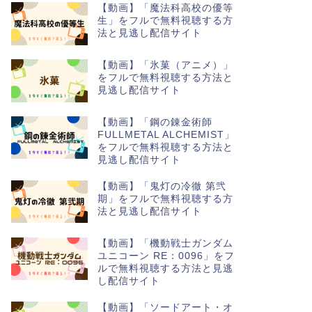
【動画】「魔法科高校の優等
生」をフルで無料視聴する方
法と見逃し配信サイト
【動画】「氷菓（アニメ）」
をフルで無料視聴する方法と
見逃し配信サイト
【動画】「鋼の錬金術師
FULLMETAL ALCHEMIST」
をフルで無料視聴する方法と
見逃し配信サイト
【動画】「鬼灯の冷徹 第弐
期」をフルで無料視聴する方
法と見逃し配信サイト
【動画】「機動戦士ガンダム
ユニコーン RE：0096」をフ
ルで無料視聴する方法と見逃
し配信サイト
【動画】「ソードアート・オ