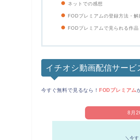
ネットでの感想
FODプレミアムの登録方法・解
FODプレミアムで見られる作品
イチオシ動画配信サービ
今すぐ無料で見るなら！
FODプレミアム
8月
＼今す