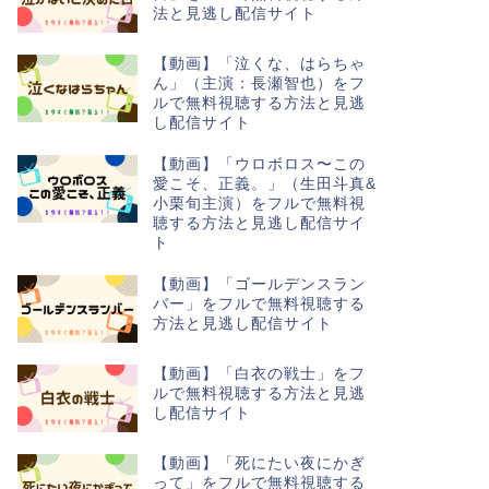
法と見逃し配信サイト
【動画】「泣くな、はらちゃ
ん」（主演：長瀬智也）をフ
ルで無料視聴する方法と見逃
し配信サイト
【動画】「ウロボロス〜この
愛こそ、正義。」（生田斗真&
小栗旬主演）をフルで無料視
聴する方法と見逃し配信サイ
ト
【動画】「ゴールデンスラン
バー」をフルで無料視聴する
方法と見逃し配信サイト
【動画】「白衣の戦士」をフ
ルで無料視聴する方法と見逃
し配信サイト
【動画】「死にたい夜にかぎ
って」をフルで無料視聴する