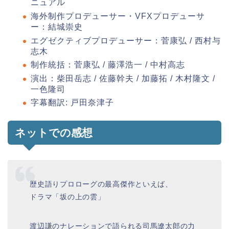
ニュアル
海外制作プロデューサー・VFXプロデューサ
ー：結城崇史
エグゼクティブプロデューサー：菅康弘 / 西村与
志木
制作統括：菅康弘 / 藤澤浩一 / 中村高志
演出：柴田岳志 / 佐藤幹夫 / 加藤拓 / 木村隆文 /
一色隆司
字幕翻訳: 戸田奈津子
ネットでの感想
歴史語りプロローグの最高傑作といえば、
ドラマ「坂の上の雲」
渡辺謙のナレーションで語られる司馬遼太郎の力