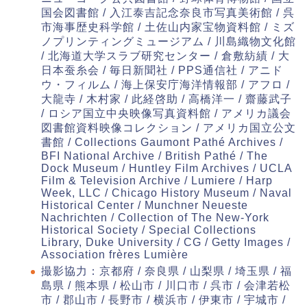
国会図書館 / 入江泰吉記念奈良市写真美術館 / 呉
市海事歴史科学館 / 土佐山内家宝物資料館 / ミズ
ノプリンティングミュージアム / 川島織物文化館
/ 北海道大学スラブ研究センター / 倉敷紡績 / 大
日本蚕糸会 / 毎日新聞社 / PPS通信社 / アニド
ウ・フィルム / 海上保安庁海洋情報部 / アフロ /
大龍寺 / 木村家 / 此経啓助 / 高橋洋一 / 齋藤武子
/ ロシア国立中央映像写真資料館 / アメリカ議会
図書館資料映像コレクション / アメリカ国立公文
書館 / Collections Gaumont Pathé Archives /
BFI National Archive / British Pathé / The
Dock Museum / Huntley Film Archives / UCLA
Film & Television Archive / Lumiere / Harp
Week, LLC / Chicago History Museum / Naval
Historical Center / Munchner Neueste
Nachrichten / Collection of The New-York
Historical Society / Special Collections
Library, Duke University / CG / Getty Images /
Association frères Lumière
撮影協力：京都府 / 奈良県 / 山梨県 / 埼玉県 / 福
島県 / 熊本県 / 松山市 / 川口市 / 呉市 / 会津若松
市 / 郡山市 / 長野市 / 横浜市 / 伊東市 / 宇城市 /