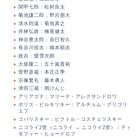
関甲七郎：松村良太
菊池謙二郎：野呂朋大
清水則遠：菊地真之
井林弘政：檜尾健太
神谷豊太郎：辰巳智久
長谷川祖吉：織本順吉
政吉：螢雪次朗
大柴隆二：五十嵐貴裕
菅野彦蔵：本庄正季
宗像繁丸：藤木勇人
津田三蔵：岡けんじ
アリアズナ：マリーナ・アレクサンドロワ
ボリス・ビルキツキー：アルチョム・グリゴリ
エフ
コバリスキー：ビクトル・コスチェツスキー
ニコライ2世（ニコライ → ニコライ2世）：ティ
モフィー・ヒョードロフ