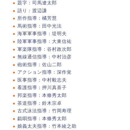
題字：司馬遼太郎
語り：渡辺謙
所作指導：橘芳慧
馬術指導：田中光法
海軍軍事指導：堤明夫
陸軍軍事指導：大東信祐
軍楽隊指導：谷村政次郎
無線通信指導：中村治彦
砲術指導：佐山二郎
アクション指導：深作覚
医事指導：中村毅志夫
看護指導：押川真喜子
邦楽指導：本條秀太郎
茶道指導：鈴木宗卓
古式泳法指導：竹岡寿理
戯唄指導：本條秀太郎
娘義太夫指導：竹本綾之助