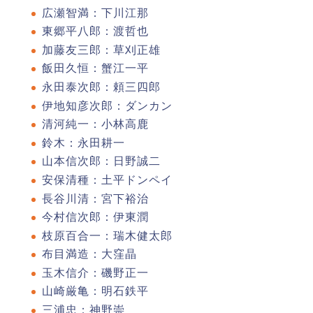
広瀬智満：下川江那
東郷平八郎：渡哲也
加藤友三郎：草刈正雄
飯田久恒：蟹江一平
永田泰次郎：頼三四郎
伊地知彦次郎：ダンカン
清河純一：小林高鹿
鈴木：永田耕一
山本信次郎：日野誠二
安保清種：土平ドンペイ
長谷川清：宮下裕治
今村信次郎：伊東潤
枝原百合一：瑞木健太郎
布目満造：大窪晶
玉木信介：磯野正一
山崎厳亀：明石鉄平
三浦忠：神野崇