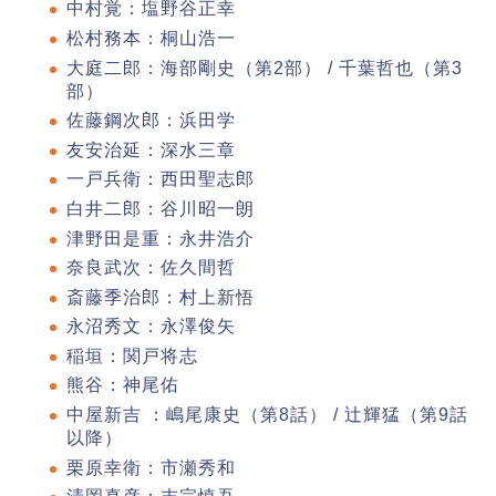
中村覚：塩野谷正幸
松村務本：桐山浩一
大庭二郎：海部剛史（第2部） / 千葉哲也（第3
部）
佐藤鋼次郎：浜田学
友安治延：深水三章
一戸兵衛：西田聖志郎
白井二郎：谷川昭一朗
津野田是重：永井浩介
奈良武次：佐久間哲
斎藤季治郎：村上新悟
永沼秀文：永澤俊矢
稲垣：関戸将志
熊谷：神尾佑
中屋新吉 ：嶋尾康史（第8話） / 辻輝猛（第9話
以降）
栗原幸衛：市瀬秀和