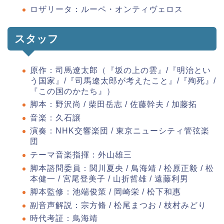
ロザリータ：ルーペ・オンティヴェロス
スタッフ
原作：司馬遼太郎（『坂の上の雲』/『明治とい
う国家』/『司馬遼太郎が考えたこと』/『殉死』/
『この国のかたち』）
脚本：野沢尚 / 柴田岳志 / 佐藤幹夫 / 加藤拓
音楽：久石譲
演奏：NHK交響楽団 / 東京ニューシティ管弦楽
団
テーマ音楽指揮：外山雄三
脚本諮問委員：関川夏央 / 鳥海靖 / 松原正毅 / 松
本健一 / 宮尾登美子 / 山折哲雄 / 遠藤利男
脚本監修：池端俊策 / 岡崎栄 / 松下和惠
副音声解説：宗方脩 / 松尾まつお / 枝村みどり
時代考証：鳥海靖