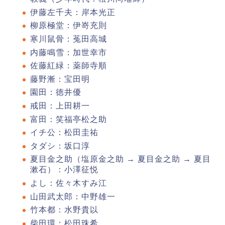
伊藤左千夫：岸本光正
柳原極堂：伊嵜充則
寒川鼠骨：菟田高城
内藤鳴雪：加世幸市
佐藤紅緑：薬師寺順
藤野漸：宝田明
園田：徳井優
戒田：上田耕一
富田：笑福亭松之助
イチ公：松田圭祐
タダシ：坂口淳
夏目金之助（塩原金之助 → 夏目金之助 → 夏目
漱石）：小澤征悦
よし：佐々木すみ江
山田武太郎：中野雄一
竹本都：水野貴以
柴田環：松田珠希