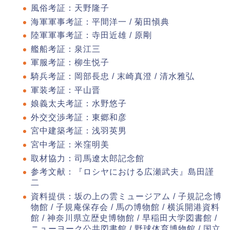
風俗考証：天野隆子
海軍軍事考証：平間洋一 / 菊田愼典
陸軍軍事考証：寺田近雄 / 原剛
艦船考証：泉江三
軍服考証：柳生悦子
騎兵考証：岡部長忠 / 末崎真澄 / 清水雅弘
軍装考証：平山晋
娘義太夫考証：水野悠子
外交交渉考証：東郷和彦
宮中建築考証：浅羽英男
宮中考証：米窪明美
取材協力：司馬遼太郎記念館
参考文献：『ロシヤにおける広瀬武夫』島田謹
二
資料提供：坂の上の雲ミュージアム / 子規記念博
物館 / 子規庵保存会 / 馬の博物館 / 横浜開港資料
館 / 神奈川県立歴史博物館 / 早稲田大学図書館 /
ニューヨーク公共図書館 / 野球体育博物館 / 国立