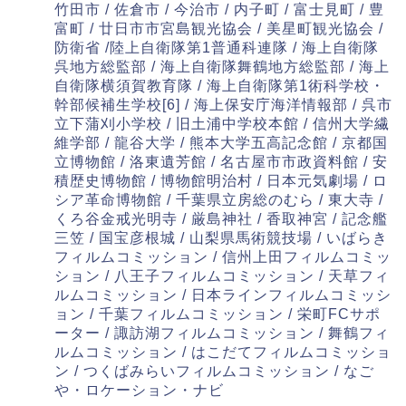
竹田市 / 佐倉市 / 今治市 / 内子町 / 富士見町 / 豊
富町 / 廿日市市宮島観光協会 / 美星町観光協会 /
防衛省 /陸上自衛隊第1普通科連隊 / 海上自衛隊
呉地方総監部 / 海上自衛隊舞鶴地方総監部 / 海上
自衛隊横須賀教育隊 / 海上自衛隊第1術科学校・
幹部候補生学校[6] / 海上保安庁海洋情報部 / 呉市
立下蒲刈小学校 / 旧土浦中学校本館 / 信州大学繊
維学部 / 龍谷大学 / 熊本大学五高記念館 / 京都国
立博物館 / 洛東遺芳館 / 名古屋市市政資料館 / 安
積歴史博物館 / 博物館明治村 / 日本元気劇場 / ロ
シア革命博物館 / 千葉県立房総のむら / 東大寺 /
くろ谷金戒光明寺 / 厳島神社 / 香取神宮 / 記念艦
三笠 / 国宝彦根城 / 山梨県馬術競技場 / いばらき
フィルムコミッション / 信州上田フィルムコミッ
ション / 八王子フィルムコミッション / 天草フィ
ルムコミッション / 日本ラインフィルムコミッシ
ョン / 千葉フィルムコミッション / 栄町FCサポ
ーター / 諏訪湖フィルムコミッション / 舞鶴フィ
ルムコミッション / はこだてフィルムコミッショ
ン / つくばみらいフィルムコミッション / なご
や・ロケーション・ナビ