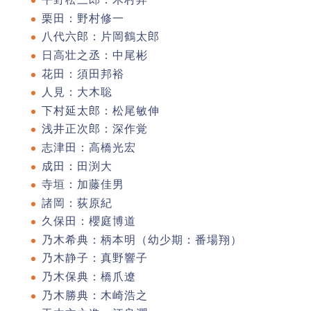
栗田：野村修一
八代六郎：片岡鶴太郎
日高壮之丞：中尾彬
花田：須田邦裕
人見：大木聡
下村延太郎：松尾敏伸
浅井正次郎：深作覚
志津田：高橋光宏
成田：田渕大
寺垣：加藤佳男
諸岡：荻原紀
久保田：櫻庭博道
乃木希典：柄本明（幼少期：番場翔）
乃木静子：真野響子
乃木保典：橋爪遼
乃木勝典：木崎浩之