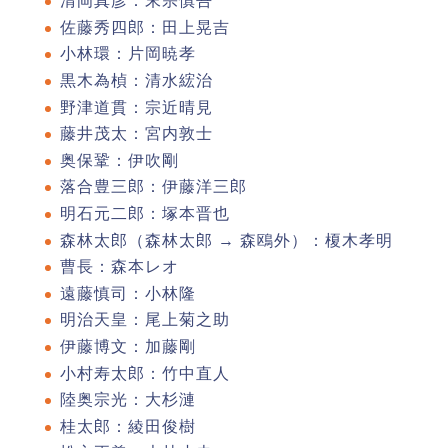
清岡真彦：末宗慎吾
佐藤秀四郎：田上晃吉
小林環：片岡暁孝
黒木為楨：清水綋治
野津道貫：宗近晴見
藤井茂太：宮内敦士
奥保鞏：伊吹剛
落合豊三郎：伊藤洋三郎
明石元二郎：塚本晋也
森林太郎（森林太郎 → 森鴎外）：榎木孝明
曹長：森本レオ
遠藤慎司：小林隆
明治天皇：尾上菊之助
伊藤博文：加藤剛
小村寿太郎：竹中直人
陸奥宗光：大杉漣
桂太郎：綾田俊樹