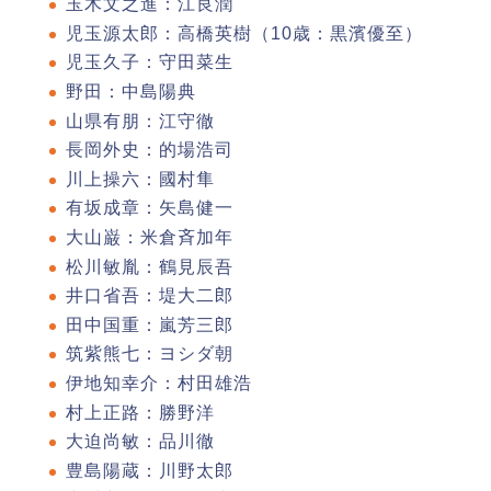
玉木文之進：江良潤
児玉源太郎：高橋英樹（10歳：黒濱優至）
児玉久子：守田菜生
野田：中島陽典
山県有朋：江守徹
長岡外史：的場浩司
川上操六：國村隼
有坂成章：矢島健一
大山巌：米倉斉加年
松川敏胤：鶴見辰吾
井口省吾：堤大二郎
田中国重：嵐芳三郎
筑紫熊七：ヨシダ朝
伊地知幸介：村田雄浩
村上正路：勝野洋
大迫尚敏：品川徹
豊島陽蔵：川野太郎