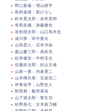
野口新蔵：増山耕平
島村速雄：舘ひろし
鈴木貫太郎：赤井英和
有馬良橘：加藤雅也
岩村団次郎：山口馬木也
成川揆：田中要次
山田彦八：石井洋祐
森山慶三郎：高杉亘
松井健吉：中村圭太
佐藤鉄太郎：杉山文雄
山路一善：内倉憲二
山本権兵衛：石坂浩二
伊東祐亨：山野史人
財部彪：飯田基祐
山下源太郎：鷲生功
杉野孫七：古本新乃輔
平野松三郎：木村昇