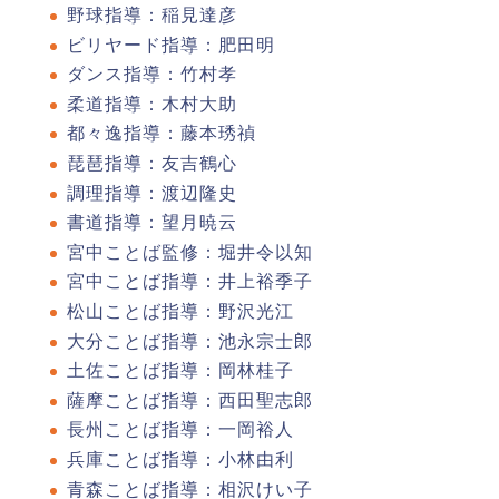
野球指導：稲見達彦
ビリヤード指導：肥田明
ダンス指導：竹村孝
柔道指導：木村大助
都々逸指導：藤本琇禎
琵琶指導：友吉鶴心
調理指導：渡辺隆史
書道指導：望月暁云
宮中ことば監修：堀井令以知
宮中ことば指導：井上裕季子
松山ことば指導：野沢光江
大分ことば指導：池永宗士郎
土佐ことば指導：岡林桂子
薩摩ことば指導：西田聖志郎
長州ことば指導：一岡裕人
兵庫ことば指導：小林由利
青森ことば指導：相沢けい子