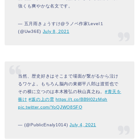
強くも爽やかな名文です。
— 五月雨きょうすけ@ラノベ作家Level１
(@Uw36E)
July 8, 2021
当然、歴史好きはそこまで場面が繋がるから泣け
るワケよ。もちろん脳内の東郷平八郎は渡哲也で
その横に立つのは本木雅弘の秋山真之ね。
#青天を
衝け
#坂の上の雲
https://t.co/BB9l02zMqh
pic.twitter.com/YoQJWO8SFQ
— (@PublicEnaly1014)
July 4, 2021