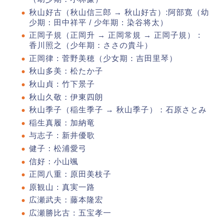
秋山好古（秋山信三郎 → 秋山好古）:阿部寛（幼
少期：田中祥平 / 少年期：染谷将太）
正岡子規（正岡升 → 正岡常規 → 正岡子規）：
香川照之（少年期：ささの貴斗）
正岡律：菅野美穂（少女期：吉田里琴）
秋山多美：松たか子
秋山貞：竹下景子
秋山久敬：伊東四朗
秋山季子（稲生季子 → 秋山季子）：石原さとみ
稲生真履：加納竜
与志子：新井優歌
健子：松浦愛弓
信好：小山颯
正岡八重：原田美枝子
原観山：真実一路
広瀬武夫：藤本隆宏
広瀬勝比古：五宝孝一