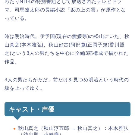
わたりNHKの特別番組として放送されたテレビドラ
マ。司馬遼太郎の長編小説「坂の上の雲」が原作とな
っている。
時は明治時代。伊予国(現在の愛媛県)の松山にいた、秋
山真之(本木雅弘)、秋山好古(阿部寛)正岡子規(香川照
之)という3人の男たちを中心に全編3部構成で描かれた
作品。
3人の男たちがただ、前だけを見つめ明治という時代の
坂を上ってゆく。
キャスト・声優
秋山真之（秋山淳五郎 → 秋山真之）：本木雅弘
（幼少期：小林廉）