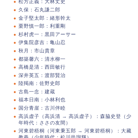
松方正義：大林丈史
久保：石丸謙二郎
金子堅太郎：緒形幹太
栗野慎一郎：利重剛
杉村虎一：黒田アーサー
伊集院彦吉：亀山忍
秋月：市山貴章
都築馨六：清水柳一
高橋是清：西田敏行
深井英五：渡部賢治
陸羯南：佐野史郎
古島一念：建蔵
福本日南：小林利也
国分青崖：古川伴睦
高浜虚子（高浜清 → 高浜虚子）：森脇史登（少
年時代：ささの友間）
河東碧梧桐（河東秉五郎 → 河東碧梧桐）：大藏
教義（少年時代：松川尚瑠輝）