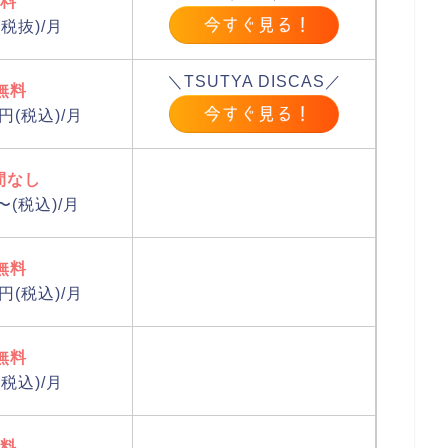
無料
(税抜)/月
＼TSUTYA DISCAS／
無料
円(税込)/月
間なし
〜(税込)/月
無料
円(税込)/月
無料
(税込)/月
無料