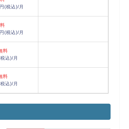
円(税込)/月
無料
円(税込)/月
無料
(税込)/月
無料
(税込)/月