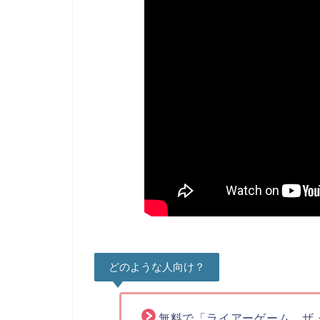
どのような人向け？
無料で「ライアーゲーム ザ