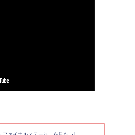
・ファイナルステージ」を見たい!