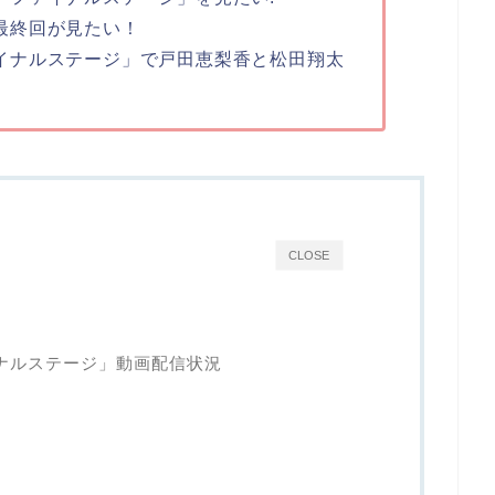
最終回が見たい！
イナルステージ」で戸田恵梨香と松田翔太
CLOSE
ナルステージ」動画配信状況