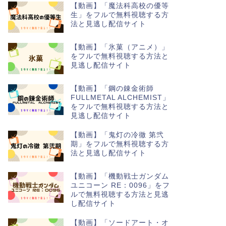
【動画】「魔法科高校の優等
生」をフルで無料視聴する方
法と見逃し配信サイト
【動画】「氷菓（アニメ）」
をフルで無料視聴する方法と
見逃し配信サイト
【動画】「鋼の錬金術師
FULLMETAL ALCHEMIST」
をフルで無料視聴する方法と
見逃し配信サイト
【動画】「鬼灯の冷徹 第弐
期」をフルで無料視聴する方
法と見逃し配信サイト
【動画】「機動戦士ガンダム
ユニコーン RE：0096」をフ
ルで無料視聴する方法と見逃
し配信サイト
【動画】「ソードアート・オ