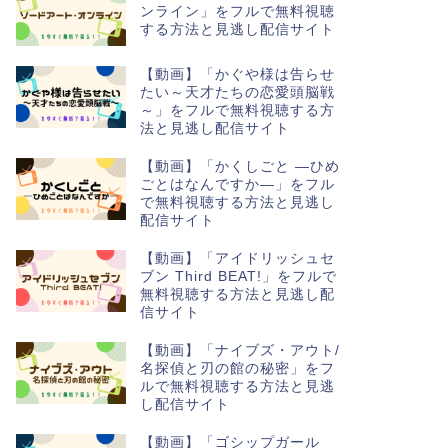
ンライン」をフルで無料視聴
する方法と見逃し配信サイト
【動画】「かぐや様は告らせ
たい～天才たちの恋愛頭脳戦
～」をフルで無料視聴する方
法と見逃し配信サイト
【動画】「かくしごと ―ひめ
ごとはなんですか―」をフル
で無料視聴する方法と見逃し
配信サイト
【動画】「アイドリッシュセ
ブン Third BEAT!」をフルで
無料視聴する方法と見逃し配
信サイト
【動画】「ナイブズ・アウト/
名探偵と刃の館の秘密」をフ
ルで無料視聴する方法と見逃
し配信サイト
【動画】「ゴシップガール