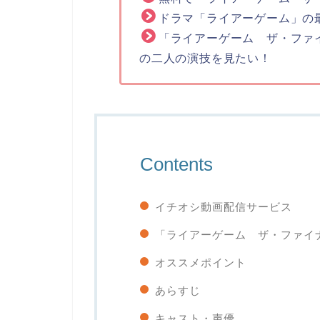
ドラマ「ライアーゲーム」の
「ライアーゲーム ザ・ファ
の二人の演技を見たい！
Contents
イチオシ動画配信サービス
「ライアーゲーム ザ・ファイ
オススメポイント
あらすじ
キャスト・声優