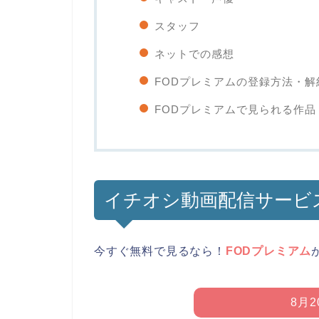
スタッフ
ネットでの感想
FODプレミアムの登録方法・解
FODプレミアムで見られる作品
イチオシ動画配信サービ
今すぐ無料で見るなら！
FODプレミアム
8月