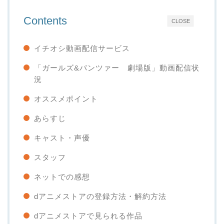
Contents
CLOSE
イチオシ動画配信サービス
「ガールズ&パンツァー 劇場版」動画配信状
況
オススメポイント
あらすじ
キャスト・声優
スタッフ
ネットでの感想
dアニメストアの登録方法・解約方法
dアニメストアで見られる作品