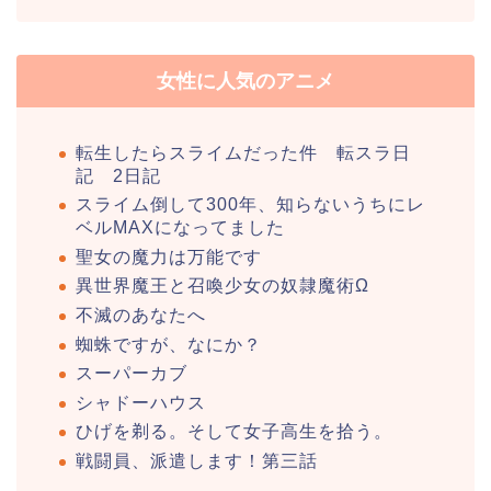
女性に人気のアニメ
転生したらスライムだった件 転スラ日
記 2日記
スライム倒して300年、知らないうちにレ
ベルMAXになってました
聖女の魔力は万能です
異世界魔王と召喚少女の奴隷魔術Ω
不滅のあなたへ
蜘蛛ですが、なにか？
スーパーカブ
シャドーハウス
ひげを剃る。そして女子高生を拾う。
戦闘員、派遣します！第三話