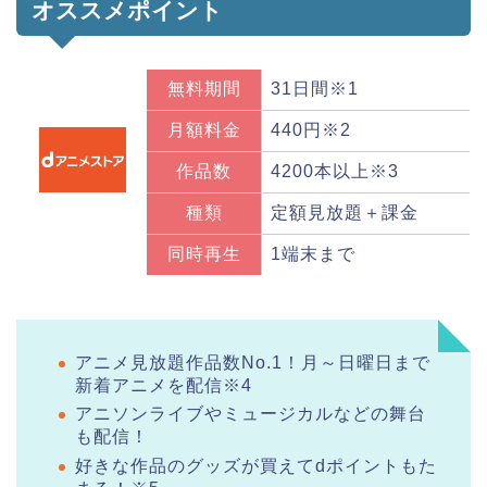
オススメポイント
無料期間
31日間※1
月額料金
440円※2
作品数
4200本以上※3
種類
定額見放題＋課金
同時再生
1端末まで
アニメ見放題作品数No.1！月～日曜日まで
新着アニメを配信※4
アニソンライブやミュージカルなどの舞台
も配信！
好きな作品のグッズが買えてdポイントもた