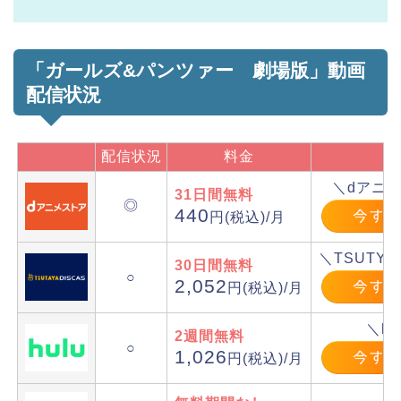
「ガールズ&パンツァー 劇場版」動画
配信状況
配信状況
料金
＼dアニ
31日間無料
◎
440
円(税込)/月
＼TSUTYA
30日間無料
○
2,052
円(税込)/月
＼hu
2週間無料
○
1,026
円(税込)/月