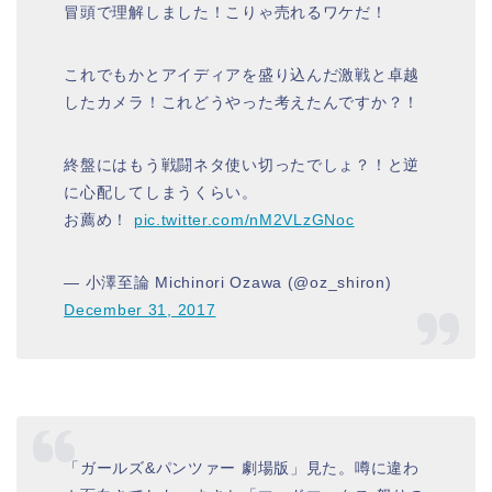
冒頭で理解しました！こりゃ売れるワケだ！
これでもかとアイディアを盛り込んだ激戦と卓越
したカメラ！これどうやった考えたんですか？！
終盤にはもう戦闘ネタ使い切ったでしょ？！と逆
に心配してしまうくらい。
お薦め！
pic.twitter.com/nM2VLzGNoc
— 小澤至論 Michinori Ozawa (@oz_shiron)
December 31, 2017
「ガールズ&パンツァー 劇場版」見た。噂に違わ