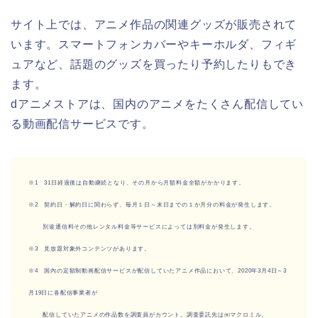
サイト上では、アニメ作品の関連グッズが販売されて
います。スマートフォンカバーやキーホルダ、フィギ
ュアなど、話題のグッズを買ったり予約したりもでき
ます。
dアニメストアは、国内のアニメをたくさん配信してい
る動画配信サービスです。
※1 31日経過後は自動継続となり、その月から月額料金全額がかかります。
※2 契約日・解約日に関わらず、毎月１日～末日までの１か月分の料金が発生します。
別途通信料その他レンタル料金等サービスによっては別料金が発生します。
※3 見放題対象外コンテンツがあります。
※4 国内の定額制動画配信サービスが配信していたアニメ作品において、2020年3月4日～3
月19日に各配信事業者が
配信していたアニメの作品数を調査員がカウント。調査委託先は㈱マクロミル。