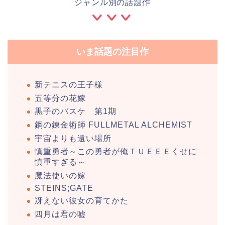
ジャンル別の話題作
いま話題の注目作
新テニスの王子様
五等分の花嫁
黒子のバスケ 第1期
鋼の錬金術師 FULLMETAL ALCHEMIST
宇宙よりも遠い場所
慎重勇者～この勇者が俺ＴＵＥＥＥくせに
慎重すぎる～
魔法使いの嫁
STEINS;GATE
冴えない彼女の育てかた
四月は君の嘘