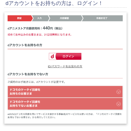
dアカウントをお持ちの方は、ログイン！