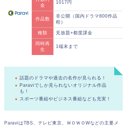
1017円
金
非公開（国内ドラマ800作品
作品数
程）
種類
見放題+都度課金
同時再
1端末まで
生
話題のドラマや過去の名作が見られる！
Paraviでしか見られないオリジナル作品
も！
スポーツ番組やビジネス番組なども充実！
ParaviはTBS、テレビ東京、ＷＯＷＯWなどの主要メ