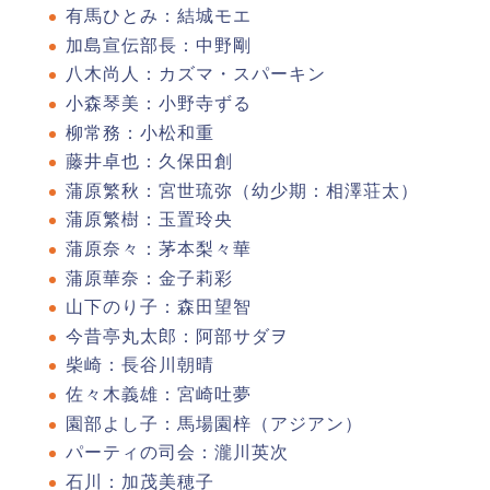
有馬ひとみ：結城モエ
加島宣伝部長：中野剛
八木尚人：カズマ・スパーキン
小森琴美：小野寺ずる
柳常務：小松和重
藤井卓也：久保田創
蒲原繁秋：宮世琉弥（幼少期：相澤荘太）
蒲原繁樹：玉置玲央
蒲原奈々：茅本梨々華
蒲原華奈：金子莉彩
山下のり子：森田望智
今昔亭丸太郎：阿部サダヲ
柴崎：長谷川朝晴
佐々木義雄：宮崎吐夢
園部よし子：馬場園梓（アジアン）
パーティの司会：瀧川英次
石川：加茂美穂子