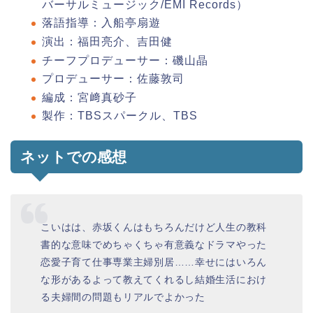
バーサルミュージック/EMI Records）
落語指導：入船亭扇遊
演出：福田亮介、吉田健
チーフプロデューサー：磯山晶
プロデューサー：佐藤敦司
編成：宮﨑真砂子
製作：TBSスパークル、TBS
ネットでの感想
こいはは、赤坂くんはもちろんだけど人生の教科
書的な意味でめちゃくちゃ有意義なドラマやった
恋愛子育て仕事専業主婦別居……幸せにはいろん
な形があるよって教えてくれるし結婚生活におけ
る夫婦間の問題もリアルでよかった