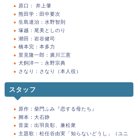
原口： 井上肇
熊田学：田中要次
生島達治：水野智則
塚越：尾美としのり
潮田：岩谷健司
橋本完：本多力
里見隆一郎：廣川三憲
犬飼洋一：永野宗典
さなり：さなり（本人役）
スタッフ
原作：柴門ふみ『恋する母たち』
脚本：大石静
音楽：出羽良彰、兼松衆
主題歌：松任谷由実「知らないどうし」（ユニ