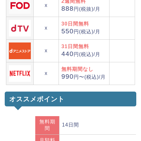
2週間無料
x
888
円(税抜)/月
30日間無料
x
550
円(税込)/月
31日間無料
x
440
円(税込)/月
無料期間なし
x
990
円〜(税込)/月
オススメポイント
無料期
14日間
間
月額料