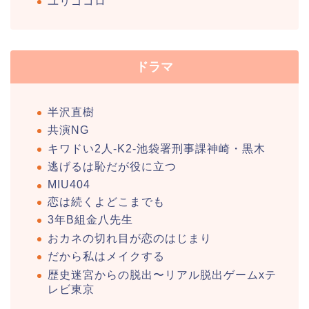
ユリゴコロ
ドラマ
半沢直樹
共演NG
キワドい2人-K2-池袋署刑事課神崎・黒木
逃げるは恥だが役に立つ
MIU404
恋は続くよどこまでも
3年B組金八先生
おカネの切れ目が恋のはじまり
だから私はメイクする
歴史迷宮からの脱出〜リアル脱出ゲームxテ
レビ東京