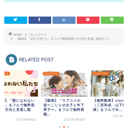
HOME
テレビドラマ
【動画】「恋する母たち」をフルで無料視聴する方法と見逃し配信サイト
RELATED POST
ビドラマ
テレビドラマ
テレビドラマ
動画】「ラブコメの
【無料動画】standup!!
【動画】「獣になれ
〜こじらせ女子と年下
（二宮和成・山下智久出
私たち」をフルで無
子〜」をフルで無料視
演）をフルで今...
聴する方法と見逃し
.
信...
2021年3月28日
2021年5月16日
2021年6