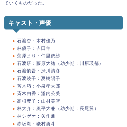
ていくものだった。
キャスト・声優
石渡杏：木村佳乃
林優子：吉田羊
蒲原まり：仲里依紗
石渡研：藤原大祐（幼少期：川原瑛都）
石渡慎吾：渋川清彦
石渡綾子：夏樹陽子
斉木巧：小泉孝太郎
斉木由香：瀧内公美
高根豊子：山村美智
林大介：奥平大兼（幼少期：長尾翼）
林シゲオ：矢作兼
赤坂剛：磯村勇斗