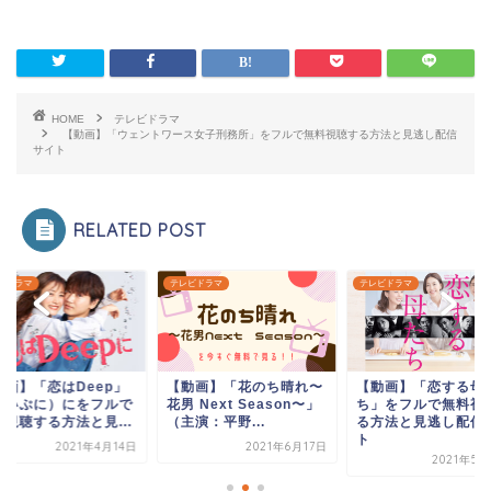
HOME
テレビドラマ
【動画】「ウェントワース女子刑務所」をフルで無料視聴する方法と見逃し配信
サイト
RELATED POST
ビドラマ
テレビドラマ
テレビドラマ
動画】「花のち晴れ〜
【動画】「恋する母た
【動画】「恋はDee
 Next Season〜」
ち」をフルで無料視聴す
（こいぷに）にをフ
演：平野...
る方法と見逃し配信サイ
無料視聴する方法と見.
ト
2021年6月17日
2021年4
2021年5月22日