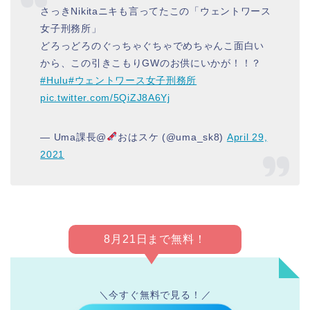
さっきNikitaニキも言ってたこの「ウェントワース
女子刑務所」
どろっどろのぐっちゃぐちゃでめちゃんこ面白い
から、この引きこもりGWのお供にいかが！！？
#Hulu
#ウェントワース女子刑務所
pic.twitter.com/5QiZJ8A6Yj
— Uma課長@
おはスケ (@uma_sk8)
April 29,
2021
8月21日まで無料！
＼今すぐ無料で見る！／