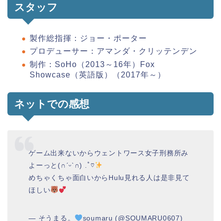
スタッフ
製作総指揮：ジョー・ポーター
プロデューサー：アマンダ・クリッテンデン
制作：SoHo（2013～16年）Fox
Showcase（英語版）（2017年～）
ネットでの感想
ゲーム出来ないからウェントワース女子刑務所み
よーっと(∩ˊᵕˋ∩) .ﾟ♡
めちゃくちゃ面白いからHulu見れる人は是非見て
ほしい
— そうまる。
soumaru (@SOUMARU0607)