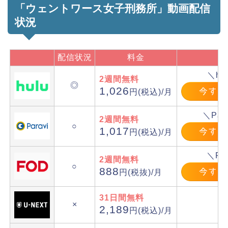
「ウェントワース女子刑務所」動画配信
状況
配信状況
料金
＼hu
2週間無料
◎
1,026
円(税込)/月
＼Par
2週間無料
○
1,017
円(税込)/月
＼F
2週間無料
○
888
円(税抜)/月
31日間無料
×
2,189
円(税込)/月