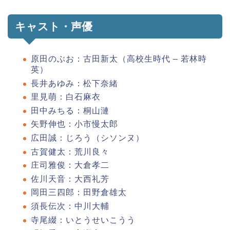
キャスト・声優
原田のぶお：古田新太（高校生時代 – 若林時
英）
長井あゆみ：松下奈緒
里見萌：白石麻衣
田中みちる：桐山漣
矢野伸也：小市慢太郎
広田誠：じろう（シソンヌ）
古賀健太：荒川良々
庄司雅俊：大倉孝二
佐川天音：大西礼芳
岡田三四郎：田野倉雄太
須長伝次：中川大輔
寺尾綴：いとうせいこうう