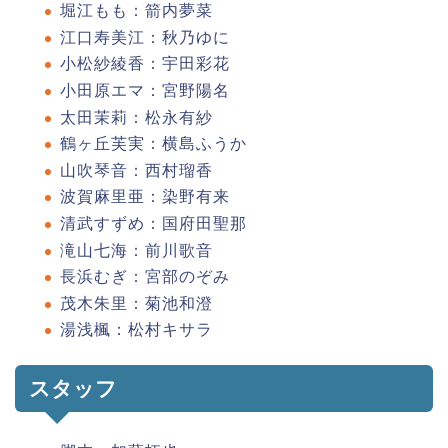
堀江もも：箭内夢菜
江口寿美江：秋乃ゆに
小松紗綾香：宇田彩花
小田原エマ：宮野陽名
太田茉莉：松永有紗
鶴ヶ丘芙実：横島ふうか
山吹琴音：西村瑠香
波賀麻里亜：染野有来
清武すずめ：国府田聖那
滝山七海：前川歌音
長浜むぎ：宮部のぞみ
茂木朱里：菊池和澄
湯浅楓：松村キサラ
スタッフ