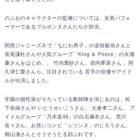
のぶおのキャラクターの監修については、女装パフォ
ーマーであるブルボンヌさんたちが担当。
関西ジャニーズJr.で「なにわ男子」の道枝駿佑さんと
長尾謙杜さんや人気グループ「King ＆ Prince」の永瀬
廉さんをはじめ、、 竹内愛紗さん、箭内夢菜さん 、阿
久津仁愛さんら、注目されている 若手の俳優やアイド
ルが出演しました。
学園の個性派がそろっている教師陣を演じるのは、松
下奈緒さんや いとうせいこうさん、 大倉孝二さん、 ア
イドルグループ「乃木坂46」の白石麻衣さん、荒川
良々さん、お笑いコンビ「シソンヌ」のじろうさん、
桐山漣さんとそうそうたる顔ぶれです。