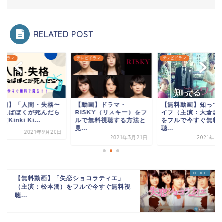
RELATED POST
ビドラマ
テレビドラマ
テレビドラマ
動画】「人間・失格〜
【動画】ドラマ・
【無料動画】知って
とえばぼくが死んだら
RISKY（リスキー）をフ
イフ（主演：大倉忠
（Kinki Ki...
ルで無料視聴する方法と
をフルで今すぐ無料
見...
聴...
2021年9月20日
2021年3月21日
2021年3
【無料動画】「失恋ショコラティエ」
（主演：松本潤）をフルで今すぐ無料視
聴...