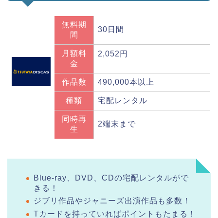
無料期
30日間
間
月額料
2,052円
金
作品数
490,000本以上
種類
宅配レンタル
同時再
2端末まで
生
Blue-ray、DVD、CDの宅配レンタルがで
きる！
ジブリ作品やジャニーズ出演作品も多数！
Tカードを持っていればポイントもたまる！