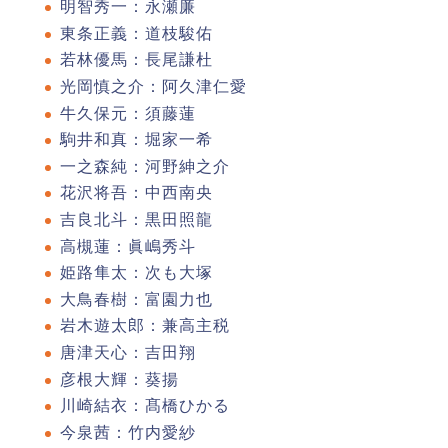
明智秀一：永瀬廉
東条正義：道枝駿佑
若林優馬：長尾謙杜
光岡慎之介：阿久津仁愛
牛久保元：須藤蓮
駒井和真：堀家一希
一之森純：河野紳之介
花沢将吾：中西南央
吉良北斗：黒田照龍
高槻蓮：眞嶋秀斗
姫路隼太：次も大塚
大鳥春樹：富園力也
岩木遊太郎：兼高主税
唐津天心：吉田翔
彦根大輝：葵揚
川崎結衣：髙橋ひかる
今泉茜：竹内愛紗