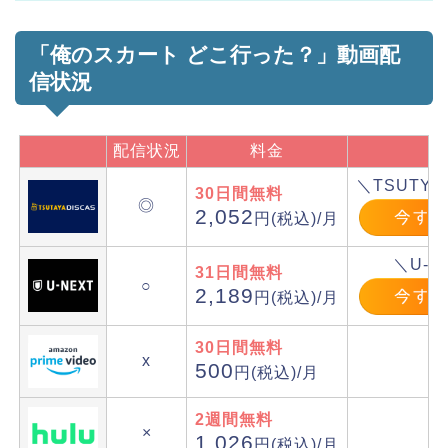
「俺のスカート どこ行った？」動画配
信状況
配信状況
料金
＼TSUTYA
30日間無料
◎
2,052
円(税込)/月
＼U-N
31日間無料
○
2,189
円(税込)/月
30日間無料
x
500
円(税込)/月
2週間無料
×
1,026
円(税込)/月